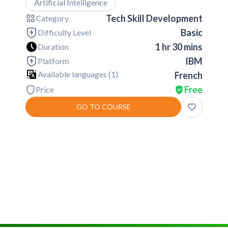
Artificial Intelligence
Tech Skill Development
Category
Basic
Difficulty Level
1 hr 30 mins
Duration
IBM
Platform
Available languages (
1
)
French
Free
Price
GO TO COURSE