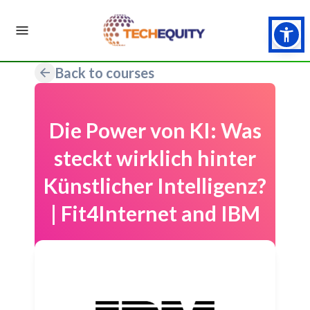
Back to courses
Die Power von KI: Was
steckt wirklich hinter
Künstlicher Intelligenz?
| Fit4Internet and IBM