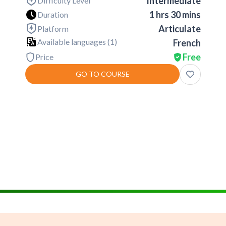
Intermediate
Difficulty Level
1 hrs 30 mins
Duration
Articulate
Platform
Available languages (
1
)
French
Free
Price
GO TO COURSE